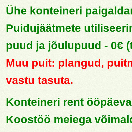
Ühe konteineri paigaldam
Puidujäätmete utiliseer
puud ja jõulupuud - 0€ (
Muu puit: plangud, puit
vastu tasuta.
Konteineri rent ööpäevas
Koostöö meiega võimald