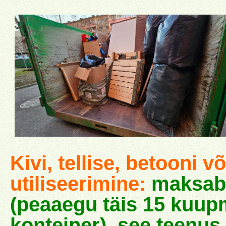
Kivi, tellise, betooni v
utiliseerimine:
maksab 5
(peaaegu täis 15 kuu
konteiner), see teenu