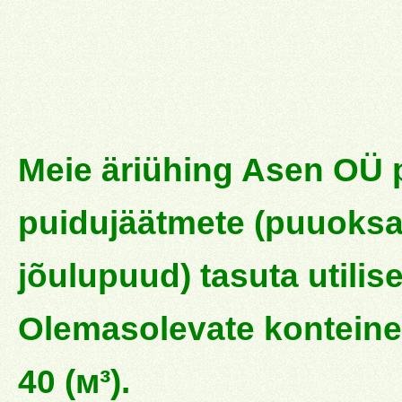
Meie äriühing Asen OÜ 
puidujäätmete (puuoksa
jõulupuud) tasuta utilis
Olemasolevate konteineri
40 (м³).