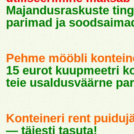
Majandusraskuste ting
parimad ja soodsaima
Pehme mööbli konteiner
15 eurot kuupmeetri k
teie usaldusväärne par
Konteineri rent puidu
— täiesti tasuta!