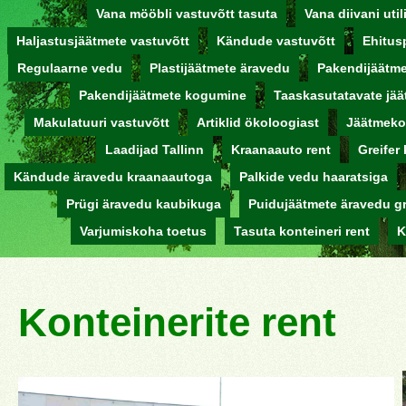
Vana mööbli vastuvõtt tasuta
Vana diivani uti
Haljastusjäätmete vastuvõtt
Kändude vastuvõtt
Ehitus
Regulaarne vedu
Plastijäätmete äravedu
Pakendijäätme
Pakendijäätmete kogumine
Taaskasutatavate jää
Makulatuuri vastuvõtt
Artiklid ökoloogiast
Jäätmeko
Laadijad Tallinn
Kraanaauto rent
Greifer 
Kändude äravedu kraanaautoga
Palkide vedu haaratsiga
Prügi äravedu kaubikuga
Puidujäätmete äravedu gr
Varjumiskoha toetus
Tasuta konteineri rent
K
Konteinerite rent