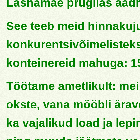
Lasnamäe prügilas aadre
See teeb meid hinnakuj
konkurentsivõimelisteks!
konteinereid mahuga: 15
Töötame ametlikult: mei
okste, vana mööbli ära
ka vajalikud load ja lep