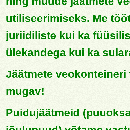
ning muude jäätmete ve
utiliseerimiseks. Me töö
juriidiliste kui ka füüsil
ülekandega kui ka sular
Jäätmete veokonteineri t
mugav!
Puidujäätmeid (puuoksa
jõulupuud) võtame vas