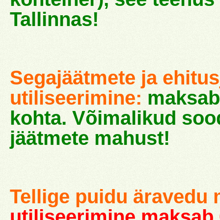
Tallinnas!
Segajäätmete ja ehitus
utiliseerimine:
maksab 
kohta. Võimalikud soo
jäätmete mahust!
Tellige puidu äravedu 
utiliseerimine maksab 