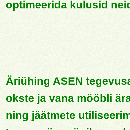
optimeerida kulusid ne
Äriühing ASEN tegevusa
okste ja vana mööbli är
ning jäätmete utiliseeri