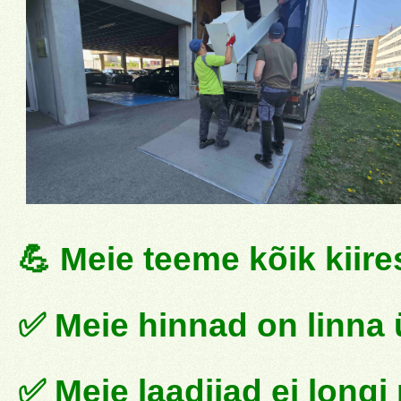
💪 Meie teeme kõik kiires
✅ Meie hinnad on linna 
✅ Meie laadijad ei longi 