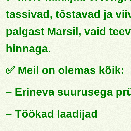
tassivad, tõstavad ja vi
palgast Marsil, vaid tee
hinnaga.
✅ Meil on olemas kõik:
– Erineva suurusega pr
– Töökad laadijad