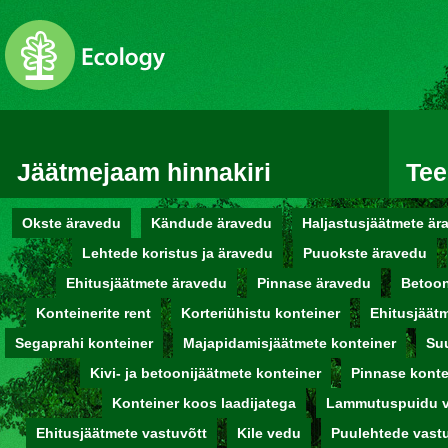
Jäätmejaam hinnakiri
Te
Okste äravedu
Kändude äravedu
Haljastusjäätmete är
Lehtede koristus ja äravedu
Puuokste äravedu
Ehitusjäätmete äravedu
Pinnase äravedu
Betoon
Konteinerite rent
Korteriühistu konteiner
Ehitusjäät
Segaprahi konteiner
Majapidamisjäätmete konteiner
Suu
Kivi- ja betoonijäätmete konteiner
Pinnase konte
Konteiner koos laadijatega
Lammutuspuidu v
Ehitusjäätmete vastuvõtt
Kile vedu
Puulehtede vast