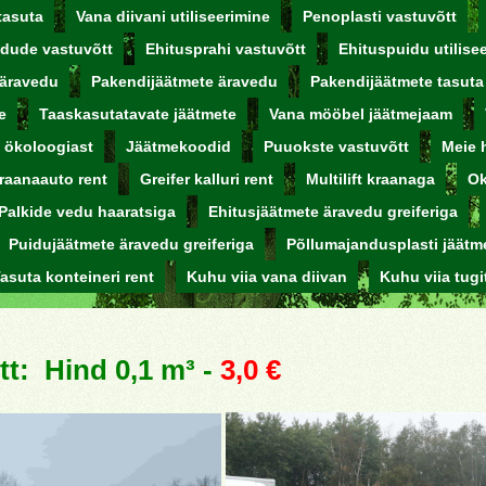
tasuta
Vana diivani utiliseerimine
Penoplasti vastuvõtt
dude vastuvõtt
Ehitusprahi vastuvõtt
Ehituspuidu utilise
 äravedu
Pakendijäätmete äravedu
Pakendijäätmete tasuta
e
Taaskasutatavate jäätmete
Vana mööbel jäätmejaam
d ökoloogiast
Jäätmekoodid
Puuokste vastuvõtt
Meie 
raanaauto rent
Greifer kalluri rent
Multilift kraanaga
Ok
Palkide vedu haaratsiga
Ehitusjäätmete äravedu greiferiga
Puidujäätmete äravedu greiferiga
Põllumajandusplasti jäätm
asuta konteineri rent
Kuhu viia vana diivan
Kuhu viia tugi
tt: Hind 0,1 m³ -
3,0 €