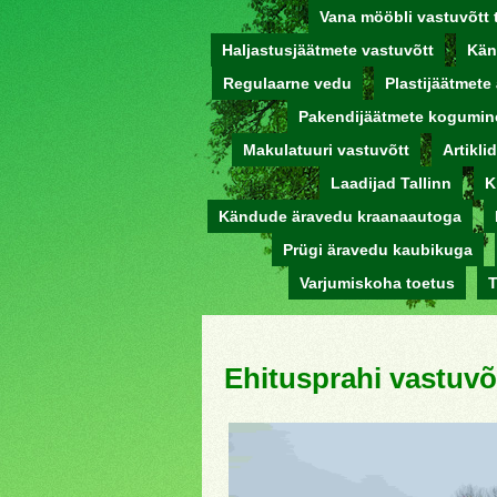
Vana mööbli vastuvõtt 
Haljastusjäätmete vastuvõtt
Kän
Regulaarne vedu
Plastijäätmete
Pakendijäätmete kogumin
Makulatuuri vastuvõtt
Artikli
Laadijad Tallinn
K
Kändude äravedu kraanaautoga
Prügi äravedu kaubikuga
Varjumiskoha toetus
T
Ehitusprahi vastuvõ