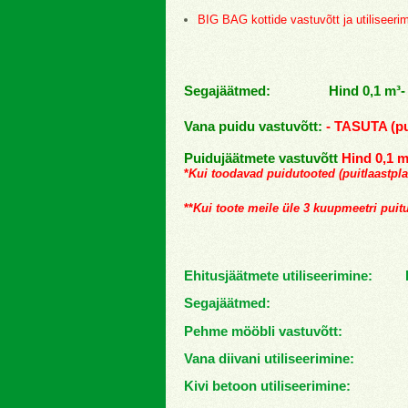
BIG BAG kottide vastuvõtt ja utiliseer
Segajäätmed: Hind 0,1 m³
Vana puidu vastuvõtt:
- TASUTA (pu
Puidujäätmete vastuvõtt
Hind 0,1 m³
*
Kui toodavad puidutooted (puitlaastpl
**
Kui toote meile üle 3 kuupmeetri pui
Ehitusjäätmete utiliseerimine: 
Segajäätmed: Hind 
Pehme mööbli vastuvõtt: Hi
Vana diivani utiliseerimine: 
Kivi betoon utiliseerimine: 