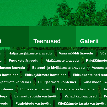
i
Teenused
Galerii
u
Haljastusjäätmete äravedu
Vana mööbli äravedu
Võs
u
Puuokste äravedu
Aiajäätmete äravedu
Raiejäätmet
innase äravedu
Betooni- ja kivijäätmete äravedu
Vanameta
u konteiner
Ehitusjäätmete konteiner
Ehituskonteineri ren
jäätmete konteiner
Suurjäätmete konteiner
Vana mööbli k
konteiner
Pinnase konteiner
Okste ja võsa konteiner
Ju
atega
Lammutuspuidu vastuvõtt
Vanad kaubaalused
P
 vedu
Puulehtede vastuvõtt
Kilejäätmete tasuta vastuvõtt