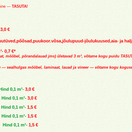
imine —
TASUTA!
-
3,0 €
utüved,põõsad,puukoor.võsa,jõulupuud-jõulukuused,aia- ja hal
- 0,7 €*
aat, mööbel, põrandalauad jms) ületavad 3 m³, võtame kogu puidu TASUT
tu — sealhulgas mööbel, laminaat, lauad ja vineer — võtame kogu kogu
Hind 0,1 m³-
3,0 €
0,1 m³-
3,0 €
nd 0,1 m³-
1,5 €
Hind 0,1 m³-
1,5 €
Hind 0,1 m³-
1,5 €