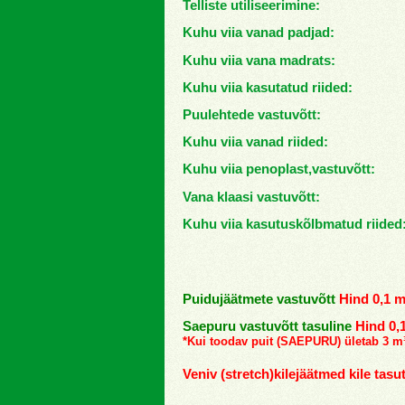
Telliste utiliseerimine: H
Kuhu viia vanad padjad: H
Kuhu viia vana madrats: H
Kuhu viia kasutatud riided: 
Puulehtede vastuvõtt: H
Kuhu viia vanad riided: H
Kuhu viia penoplast,vastuvõtt: 
Vana klaasi vastuvõtt: Hi
Kuhu viia kasutuskõlbmatud riided:
Puidujäätmete vastuvõtt
Hind 0,1 m
Saepuru vastuvõtt tasuline
Hind 0,1
*Kui toodav puit (SAEPURU) ületab 3 m³
Veniv (stretch)kilejäätmed kile tasut