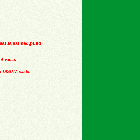
jastusjäätmed,puud)
A vastu.
se TASUTA vastu.