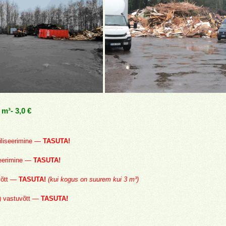
 m³- 3,0 €
tiliseerimine —
TASUTA!
iseerimine —
TASUTA!
uvõtt —
TASUTA!
(kui kogus on suurem kui 3 m³)
) vastuvõtt —
TASUTA!