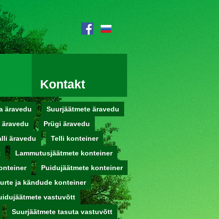
Kontakt
a äravedu
Suurjäätmete äravedu
e äravedu
Prügi äravedu
lli äravedu
Telli konteiner
t
Lammutusjäätmete konteiner
onteiner
Puidujäätmete konteiner
urte ja kändude konteiner
uidujäätmete vastuvõtt
Suurjäätmete tasuta vastuvõtt